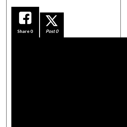
Share
0
Post 0