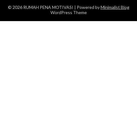
© 2026 RUMAH PENA MOTIVASI
| Powered by
Minimalist Blog
WordPress Theme