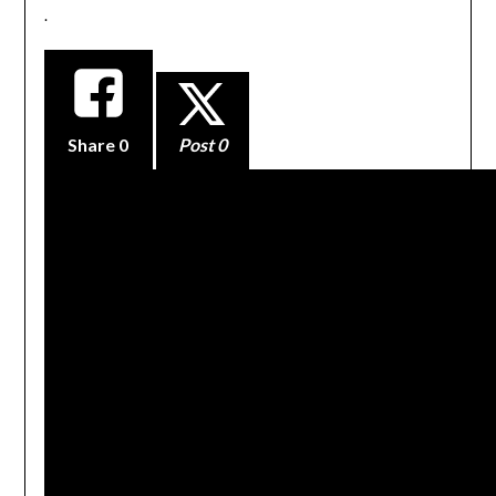
.
Share
0
Post 0