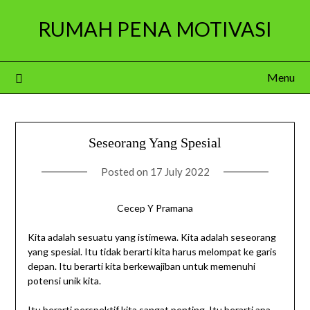
Skip
RUMAH PENA MOTIVASI
to
content
Menu
Seseorang Yang Spesial
Posted on
17 July 2022
Cecep Y Pramana
Kita adalah sesuatu yang istimewa. Kita adalah seseorang
yang spesial. Itu tidak berarti kita harus melompat ke garis
depan. Itu berarti kita berkewajiban untuk memenuhi
potensi unik kita.
Itu berarti perspektif kita sangat penting. Itu berarti apa