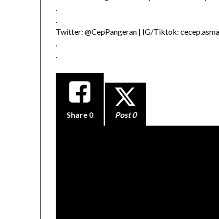
.
.
Twitter: @CepPangeran | IG/Tiktok: cecep.asmad
.
.
Share
0
Post 0