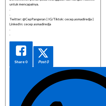
untuk mencapainya.
.
.
Twitter: @CepPangeran | IG/Tiktok: cecep.asmadiredja |
LinkedIn: cecep asmadiredja
.
.
Share
0
Post 0