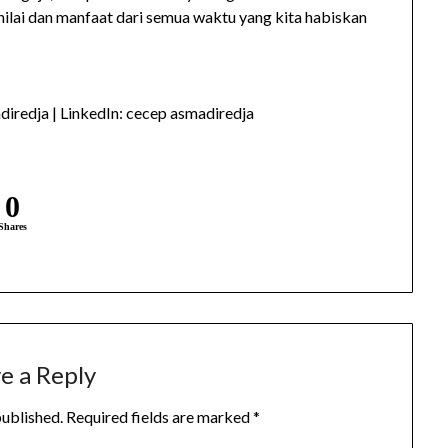
nilai dan manfaat dari semua waktu yang kita habiskan
iredja | LinkedIn: cecep asmadiredja
0
Shares
e a Reply
published.
Required fields are marked
*