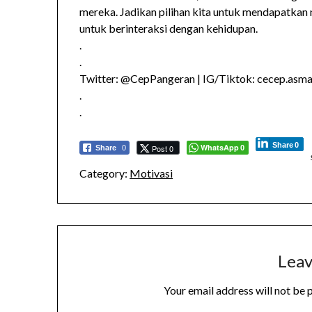
mereka. Jadikan pilihan kita untuk mendapatkan 
untuk berinteraksi dengan kehidupan.
.
.
Twitter: @CepPangeran | IG/Tiktok: cecep.asmad
.
.
Share
0
WhatsApp
Post 0
Share
0
0
Category:
Motivasi
Leav
Your email address will not be 