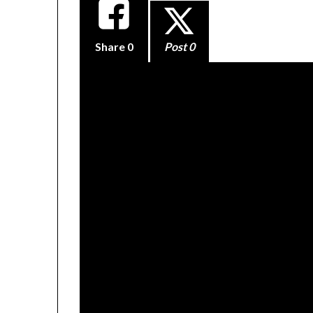
Share
0
Post 0