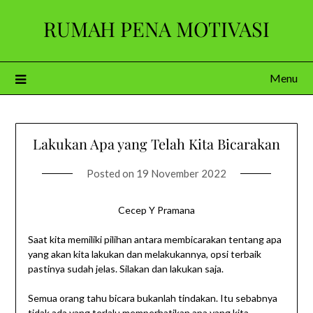
Skip
RUMAH PENA MOTIVASI
to
content
Menu
Lakukan Apa yang Telah Kita Bicarakan
Posted on
19 November 2022
Cecep Y Pramana
Saat kita memiliki pilihan antara membicarakan tentang apa
yang akan kita lakukan dan melakukannya, opsi terbaik
pastinya sudah jelas. Silakan dan lakukan saja.
Semua orang tahu bicara bukanlah tindakan. Itu sebabnya
tidak ada yang terlalu memperhatikan apa yang kita