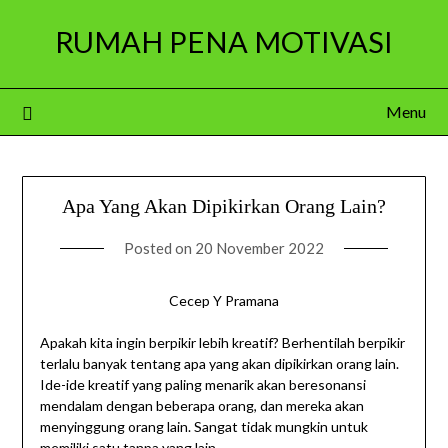
Skip
RUMAH PENA MOTIVASI
to
content
Menu
Apa Yang Akan Dipikirkan Orang Lain?
Posted on
20 November 2022
Cecep Y Pramana
Apakah kita ingin berpikir lebih kreatif? Berhentilah berpikir
terlalu banyak tentang apa yang akan dipikirkan orang lain.
Ide-ide kreatif yang paling menarik akan beresonansi
mendalam dengan beberapa orang, dan mereka akan
menyinggung orang lain. Sangat tidak mungkin untuk
memiliki satu tanpa yang lain.