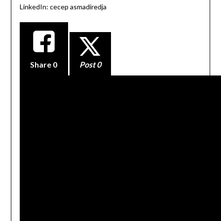
LinkedIn: cecep asmadiredja
Share
0
Post 0