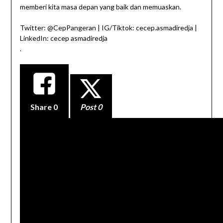
memberi kita masa depan yang baik dan memuaskan.
Twitter: @CepPangeran | IG/Tiktok: cecep.asmadiredja |
LinkedIn: cecep asmadiredja
.
Share
0
Post 0