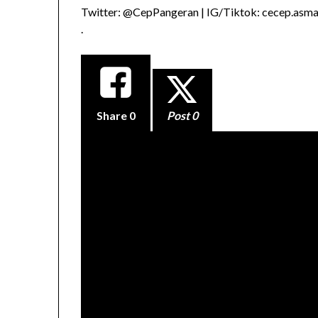
Twitter: @CepPangeran | IG/Tiktok: cecep.asmad
.
Share
0
Post 0