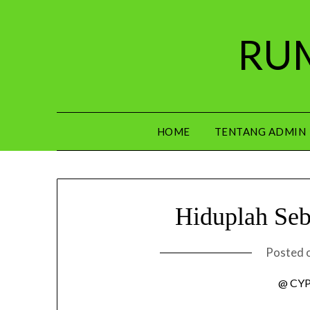
Skip
to
RUM
content
HOME
TENTANG ADMIN
Hiduplah Seb
Posted 
@ CYP