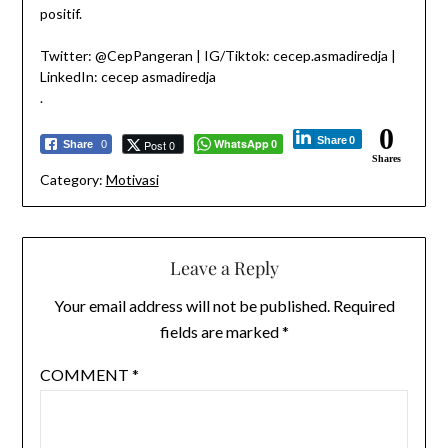
positif.
Twitter: @CepPangeran | IG/Tiktok: cecep.asmadiredja |
LinkedIn: cecep asmadiredja
.
0
Share
0
WhatsApp
Post 0
Share
0
0
Shares
Category:
Motivasi
Leave a Reply
Your email address will not be published.
Required
fields are marked
*
COMMENT
*