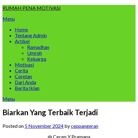
Skip
RUMAH PENA MOTIVASI
to
Menu
content
Home
Tentang Admin
Artikel
Ramadhan
Umroh
Keluarga
Motivasi
Cerita
Coretan
Dari Anda
Berita Iklan
Menu
Biarkan Yang Terbaik Terjadi
Posted on
5 November 2024
by
ceppangeran
@ Cecep Y Pramana