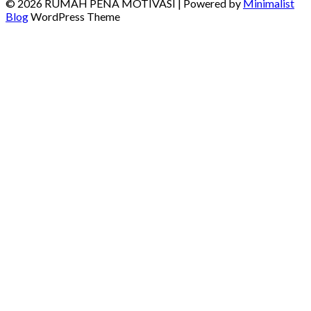
for:
© 2026 RUMAH PENA MOTIVASI
| Powered by
Minimalist
Blog
WordPress Theme