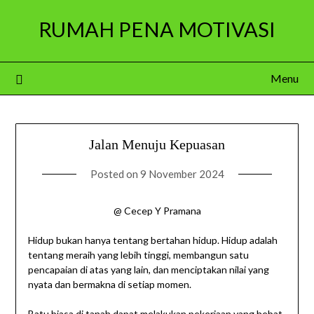
Skip
RUMAH PENA MOTIVASI
to
content
Menu
Jalan Menuju Kepuasan
Posted on
9 November 2024
@ Cecep Y Pramana
Hidup bukan hanya tentang bertahan hidup. Hidup adalah
tentang meraih yang lebih tinggi, membangun satu
pencapaian di atas yang lain, dan menciptakan nilai yang
nyata dan bermakna di setiap momen.
Batu biasa di tanah dapat melakukan pekerjaan yang hebat