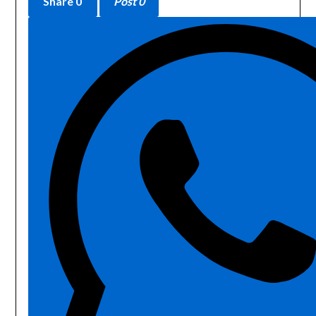
Share
0
Post 0