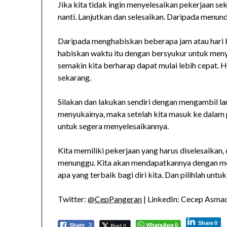
Jika kita tidak ingin menyelesaikan pekerjaan s
nanti. Lanjutkan dan selesaikan. Daripada menund
Daripada menghabiskan beberapa jam atau hari 
habiskan waktu itu dengan bersyukur untuk men
semakin kita berharap dapat mulai lebih cepat. 
sekarang.
Silakan dan lakukan sendiri dengan mengambil lan
menyukainya, maka setelah kita masuk ke dalam p
untuk segera menyelesaikannya.
Kita memiliki pekerjaan yang harus diselesaikan
menunggu. Kita akan mendapatkannya dengan meng
apa yang terbaik bagi diri kita. Dan pilihlah unt
Twitter:
@CepPangeran
| LinkedIn: Cecep Asmad
Share
0
WhatsApp
Post 0
Share
3
0