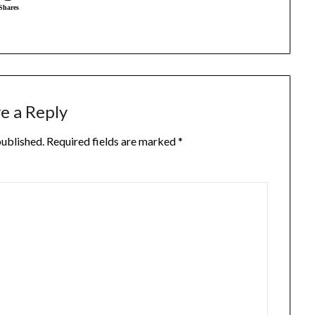
Shares
e a Reply
published.
Required fields are marked
*