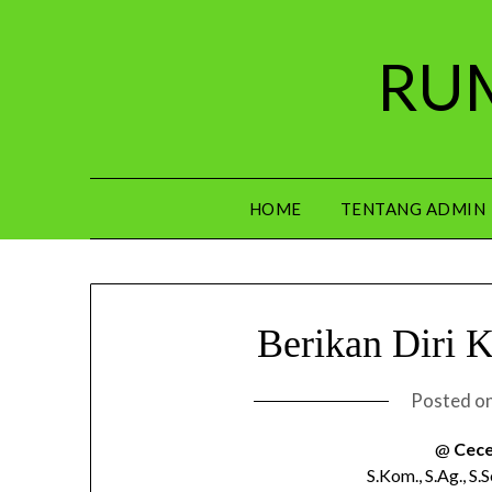
Skip
to
RUM
content
HOME
TENTANG ADMIN
Berikan Diri 
Posted o
@
Cece
S.Kom., S.Ag., S.