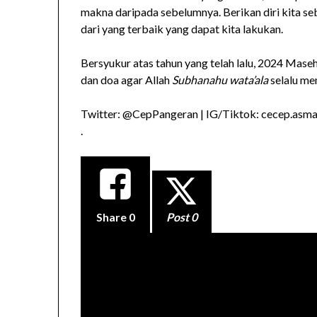
makna daripada sebelumnya. Berikan diri kita se
dari yang terbaik yang dapat kita lakukan.
Bersyukur atas tahun yang telah lalu, 2024 Mase
dan doa agar Allah
Subhanahu wata’ala
selalu me
Twitter: @CepPangeran | IG/Tiktok: cecep.asmad
.
Share
0
Post 0