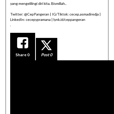
yang mengelilingi diri kita. Bismillah..
Twitter: @CepPangeran | IG/Tiktok: cecep.asmadiredja |
LinkedIn: cecepypramana | lynk.id/ceppangeran
.
Share
0
Post 0