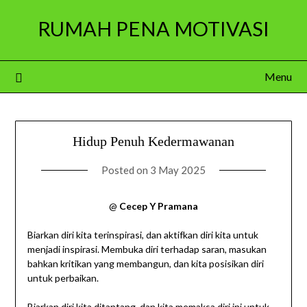
Skip
RUMAH PENA MOTIVASI
to
content
Menu
Hidup Penuh Kedermawanan
Posted on
3 May 2025
@
Cecep Y Pramana
Biarkan diri kita terinspirasi, dan aktifkan diri kita untuk
menjadi inspirasi. Membuka diri terhadap saran, masukan
bahkan kritikan yang membangun, dan kita posisikan diri
untuk perbaikan.
Biarkan diri kita ditantang, dan kita memaksa diri ini untuk