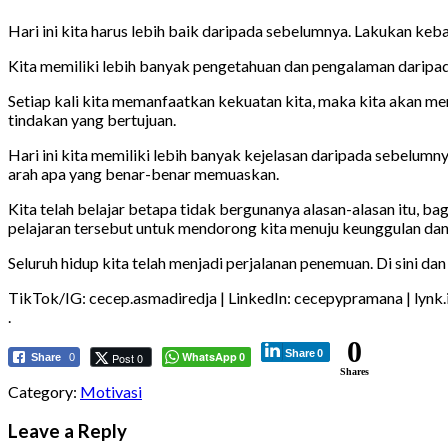
Hari ini kita harus lebih baik daripada sebelumnya. Lakukan kebaik
Kita memiliki lebih banyak pengetahuan dan pengalaman daripad
Setiap kali kita memanfaatkan kekuatan kita, maka kita akan 
tindakan yang bertujuan.
Hari ini kita memiliki lebih banyak kejelasan daripada sebelumn
arah apa yang benar-benar memuaskan.
Kita telah belajar betapa tidak bergunanya alasan-alasan itu, 
pelajaran tersebut untuk mendorong kita menuju keunggulan dan
Seluruh hidup kita telah menjadi perjalanan penemuan. Di sini 
TikTok/IG: cecep.asmadiredja | LinkedIn: cecepypramana | lynk
.
0
Share
0
WhatsApp
Post 0
Share
0
0
Shares
Category:
Motivasi
Leave a Reply