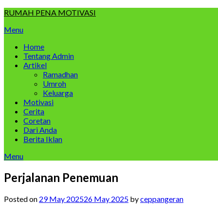
Skip
RUMAH PENA MOTIVASI
to
Menu
content
Home
Tentang Admin
Artikel
Ramadhan
Umroh
Keluarga
Motivasi
Cerita
Coretan
Dari Anda
Berita Iklan
Menu
Perjalanan Penemuan
Posted on
29 May 2025
26 May 2025
by
ceppangeran