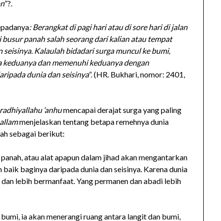
an
”?.
epadanya
: Berangkat di pagi hari atau di sore hari di jalan
ai busur panah salah seorang dari kalian atau tempat
an seisinya. Kalaulah bidadari surga muncul ke bumi,
ara keduanya dan memenuhi keduanya dengan
aripada dunia dan seisinya
”. (HR. Bukhari, nomor: 2401,
radhiyallahu ‘anhu
mencapai derajat surga yang paling
sallam
menjelaskan tentang betapa remehnya dunia
ah sebagai berikut:
 panah, atau alat apapun dalam jihad akan mengantarkan
 baik baginya daripada dunia dan seisinya. Karena dunia
l, dan lebih bermanfaat. Yang permanen dan abadi lebih
bumi, ia akan menerangi ruang antara langit dan bumi,