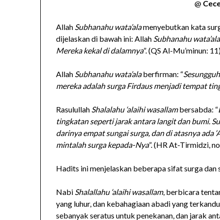
@
Cece
Allah
Subhanahu wata’ala
menyebutkan kata surg
dijelaskan di bawah ini: Allah
Subhanahu wata’al
Mereka kekal di dalamnya
”. (QS Al-Mu’minun: 11
Allah
Subhanahu wata’ala
berfirman: “
Sesungguhn
mereka adalah surga Firdaus menjadi tempat tin
Rasulullah
Shalalahu ‘alaihi wasallam
bersabda: “
tingkatan seperti jarak antara langit dan bumi. S
darinya empat sungai surga, dan di atasnya ada 
mintalah surga kepada-Nya
”. (HR At-Tirmidzi, n
Hadits ini menjelaskan beberapa sifat surga dan si
Nabi
Shalallahu ‘alaihi wasallam
, berbicara tent
yang luhur, dan kebahagiaan abadi yang terkand
sebanyak seratus untuk penekanan, dan jarak antar