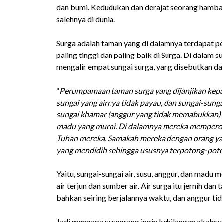
dan bumi. Kedudukan dan derajat seorang hamba 
salehnya di dunia.
Surga adalah taman yang di dalamnya terdapat p
paling tinggi dan paling baik di Surga. Di dalam 
mengalir empat sungai surga, yang disebutkan d
“
Perumpamaan taman surga yang dijanjikan kepa
sungai yang airnya tidak payau, dan sungai-sunga
sungai khamar (anggur yang tidak memabukkan) 
madu yang murni. Di dalamnya mereka mempero
Tuhan mereka. Samakah mereka dengan orang yan
yang mendidih sehingga ususnya terpotong-pot
Yaitu, sungai-sungai air, susu, anggur, dan madu m
air terjun dan sumber air. Air surga itu jernih da
bahkan seiring berjalannya waktu, dan anggur ti
Jadi mengapa seseorang ingin kehilangan akalny