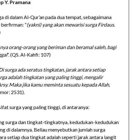
p Y. Pramana
a di dalam Al-Qur’an pada dua tempat, sebagaimana
a
berfirman: “
(yakni) yang akan mewarisi surga Firdaus.
)
ya orang-orang yang beriman dan beramal saleh, bagi
ggal
”. (QS. Al-Kahfi: 107)
Di surga ada seratus tingkatan, jarak antara setiap
urga adalah tingkatan yang paling tinggi, mengalir
‘Arsy. Maka jika kamu meminta sesuatu kepada Allah,
omor: 2531).
fat surga yang paling tinggi, di antaranya:
ang surga dan tingkat-tingkatnya, kedudukan-kedudukan
ung di dalamnya. Beliau menyebutkan jumlah surga
a setiap dua tingkat adalah seperti jarak antara langit