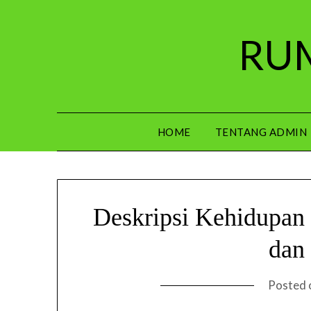
Skip
to
RUM
content
HOME
TENTANG ADMIN
Deskripsi Kehidupan
dan
Posted