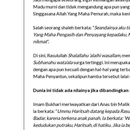
Madu murni dan tidak mengandung apa pun yang 
Singgasana Allah Yang Maha Pemurah, maka kenik
Salah seorang shaleh berkata: “
Seandainya aku tid
Yang Maha Pengasih dan Penyayang kepadaku, Ma
nikmat
”.
Di sini, Rasulullah
Shalallahu ‘alaihi wasallam
, me
Subhanahu wata’ala
surga tertinggi. Ini merupa
dengan apa pun kecuali dengan hal-hal yang terb
Maha Penyantun, sekalipun hamba tersebut lalai
Dunia ini tidak ada nilainya jika dibandingka
Imam Bukhari meriwayatkan dari Anas bin Mali
ia berkata: “
Ummu Haritsah datang kepada Rasulu
Badar, karena terkena anak panah. Ia berkata: 
kedudukan putraku, Haritsah, di hatiku. Jika ia 