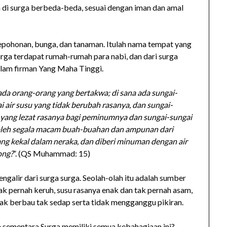
di surga berbeda-beda, sesuai dengan iman dan amal
epohonan, bunga, dan tanaman. Itulah nama tempat yang
surga terdapat rumah-rumah para nabi, dan dari surga
alam firman Yang Maha Tinggi.
da orang-orang yang bertakwa; di sana ada sungai-
i air susu yang tidak berubah rasanya, dan sungai-
yang lezat rasanya bagi peminumnya dan sungai-sungai
leh segala macam buah-buahan dan ampunan dari
g kekal dalam neraka, dan diberi minuman dengan air
ong?
”. (QS Muhammad: 15)
engalir dari surga surga. Seolah-olah itu adalah sumber
n tak pernah keruh, susu rasanya enak dan tak pernah asam,
dak berbau tak sedap serta tidak mengganggu pikiran.
a sementara Surga memiliki semua kebahagiaan ini?