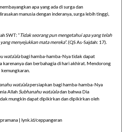
t membayangkan apa yang ada di surga dan
rasakan manusia dengan inderanya, surga lebih tinggi,
lah SWT: “
Tidak seorang pun mengetahui apa yang telah
n yang menyejukkan mata mereka
”. (QS As-Sajdah: 17).
u wata’ala
bagi hamba-hamba-Nya tidak dapat
 karenanya dan berbahagia di hari akhirat. Mendorong
i kemungkaran.
nahu wata’ala
persiapkan bagi hamba-hamba-Nya
nia Allah
Subhanahu wata’ala
dan bahwa Dia
dak mungkin dapat dipikirkan dan dipikirkan oleh
ypramana | lynk.id/ceppangeran