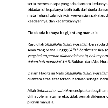
serta memenuhi apa yang ada di antara keduanya
bidadari di kepalanya lebih baik dari dunia dan se
mata Tuhan. Itulah ciri-ciri wewangian, pakaian, 
keadaannya, dan kecantikannya?
Tidak ada bahaya bagi jantung manusia
Rasulullah
Shalallahu ‘alaihi wasallam
bersabda d
Allah Yang Maha Tinggi; (
Allah berfirman: Aku 
yang belum pernah dilihat oleh mata, belum pern
dalam hati manusia
)”. (HR. Bukhari dari Abu Hur
Dalam Hadits ini Nabi
Shalallahu ‘alaihi wasalla
di antara sifat-sifat tersebut adalah sebagai beri
Allah
Subhanahu wata’ala
menciptakan bagi ham
dilihat oleh mata mereka, tidak pernah didengar 
pikiran manusia.