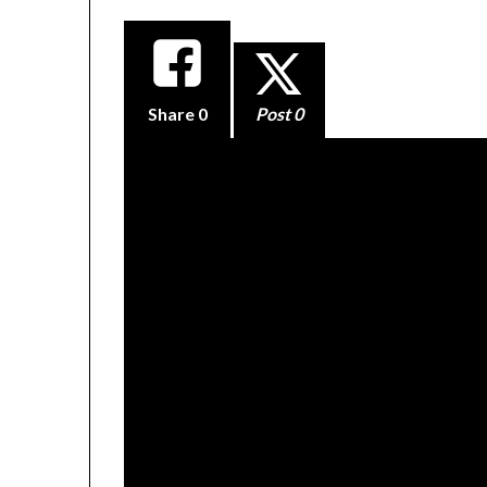
Share
0
Post 0