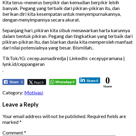
Kita terus-menerus berpikir dan kemudian berpikir lebih
banyak. Pegang yang terbaik dari pikiran-pikiran itu, dan
berikan diri kita kesempatan untuk menyempurnakannya,
dengan menyimpannya secara akurat.
Sepanjang hari, pikiran kita sibuk menawarkan harta karunnya
dalam bentuk pikiran. Pegang dan tingkatkan yang terbaik dari
pikiran-pikiran itu, dan biarkan dunia kita memperoleh manfaat
dari nilai potensialnya yang besar. Bismillah..
TikTok/IG: cecep.asmadiredja | LinkedIn: cecepypramana |
lynk.id/ceppangeran
.
0
Share
0
WhatsApp
Post 0
Share
0
0
Shares
Category:
Motivasi
Leave a Reply
Your email address will not be published.
Required fields are
marked
*
Comment
*