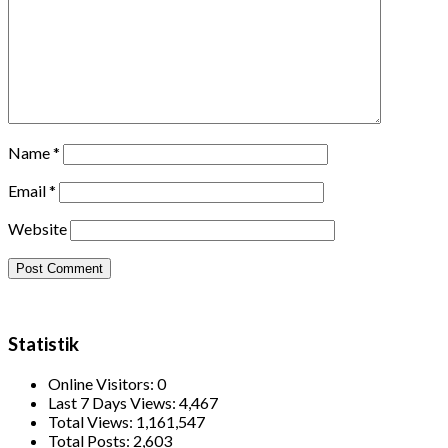
Name
*
Email
*
Website
Statistik
Online Visitors:
0
Last 7 Days Views:
4,467
Total Views:
1,161,547
Total Posts:
2,603