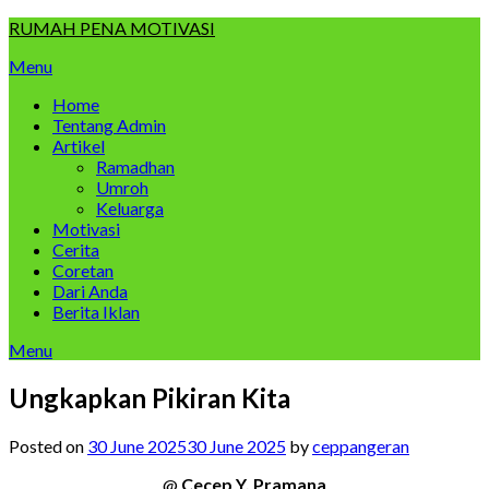
Skip
RUMAH PENA MOTIVASI
to
Menu
content
Home
Tentang Admin
Artikel
Ramadhan
Umroh
Keluarga
Motivasi
Cerita
Coretan
Dari Anda
Berita Iklan
Menu
Ungkapkan Pikiran Kita
Posted on
30 June 2025
30 June 2025
by
ceppangeran
@
Cecep Y. Pramana