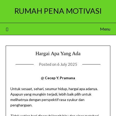
Skip
RUMAH PENA MOTIVASI
to
content
Menu
Hargai Apa Yang Ada
Posted on
6 July 2025
@
Cecep Y. Pramana
Untuk sesaat, sehari, seumur hidup, hargai apa adanya.
Apapun yang mungkin terjadi, lebih baik pilih untuk
melihatnya dengan perspektif rasa syukur dan
penghargaan.
Tidak setiap hari dipenuhi langit biru dan sinar matahari.