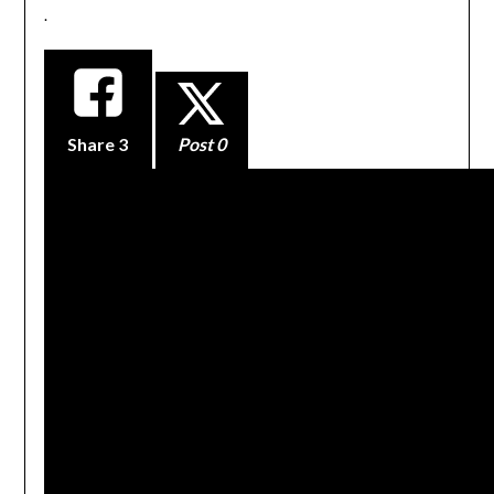
.
Share
3
Post 0