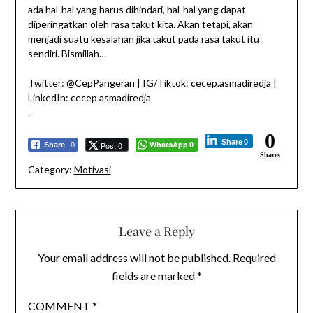
ada hal-hal yang harus dihindari, hal-hal yang dapat
diperingatkan oleh rasa takut kita. Akan tetapi, akan
menjadi suatu kesalahan jika takut pada rasa takut itu
sendiri. Bismillah…
Twitter: @CepPangeran | IG/Tiktok: cecep.asmadiredja |
LinkedIn: cecep asmadiredja
.
0
Share
0
WhatsApp
Post 0
Share
0
0
Shares
Category:
Motivasi
Leave a Reply
Your email address will not be published.
Required
fields are marked
*
COMMENT
*