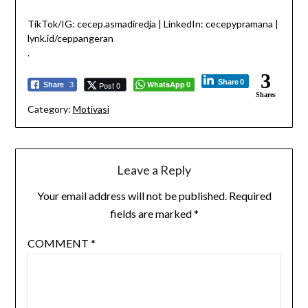
TikTok/IG: cecep.asmadiredja | LinkedIn: cecepypramana |
lynk.id/ceppangeran
.
3
Share
0
WhatsApp
Post 0
Share
3
0
Shares
Category:
Motivasi
Leave a Reply
Your email address will not be published.
Required
fields are marked
*
COMMENT
*