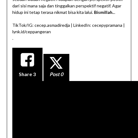
dari sisi mana saja dan tinggalkan perspektif negatif. Agar
hidup ini tetap terasa nikmat bisa kita lalui.
Bismillah.
..
TikTok/IG: cecep.asmadiredja | LinkedIn: cecepypramana |
lynk.id/ceppangeran
.
Share
3
Post 0