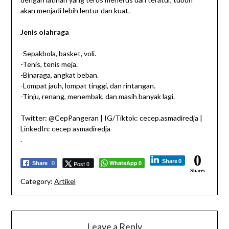
akan menjadi lebih lentur dan kuat.
Jenis olahraga
-Sepakbola, basket, voli.
-Tenis, tenis meja.
-Binaraga, angkat beban.
-Lompat jauh, lompat tinggi, dan rintangan.
-Tinju, renang, menembak, dan masih banyak lagi.
Twitter: @CepPangeran | IG/Tiktok: cecep.asmadiredja |
LinkedIn: cecep asmadiredja
.
0
Share
0
WhatsApp
Post 0
Share
0
0
Shares
Category:
Artikel
Leave a Reply