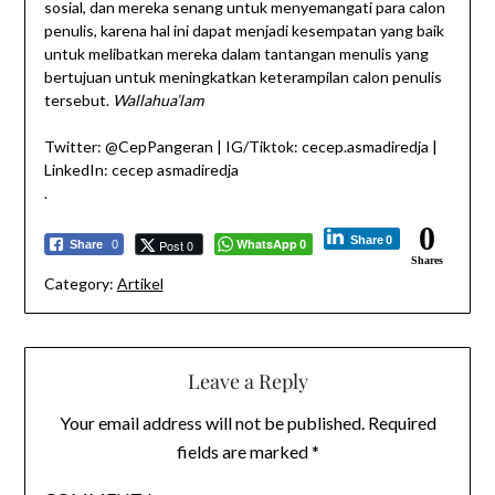
sosial, dan mereka senang untuk menyemangati para calon
penulis, karena hal ini dapat menjadi kesempatan yang baik
untuk melibatkan mereka dalam tantangan menulis yang
bertujuan untuk meningkatkan keterampilan calon penulis
tersebut.
Wallahua’lam
Twitter: @CepPangeran | IG/Tiktok: cecep.asmadiredja |
LinkedIn: cecep asmadiredja
.
0
Share
0
WhatsApp
Post 0
Share
0
0
Shares
Category:
Artikel
Leave a Reply
Your email address will not be published.
Required
fields are marked
*