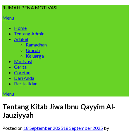
Skip
RUMAH PENA MOTIVASI
to
Menu
content
Home
Tentang Admin
Artikel
Ramadhan
Umroh
Keluarga
Motivasi
Cerita
Coretan
Dari Anda
Berita Iklan
Menu
Tentang Kitab Jiwa Ibnu Qayyim Al-
Jauziyyah
Posted on
18 September 2025
18 September 2025
by