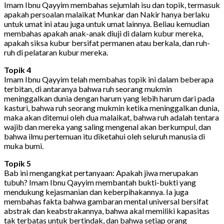
Imam Ibnu Qayyim membahas sejumlah isu dan topik, termasuk
apakah persoalan malaikat Munkar dan Nakir hanya berlaku
untuk umat ini atau juga untuk umat lainnya. Beliau kemudian
membahas apakah anak-anak diuji di dalam kubur mereka,
apakah siksa kubur bersifat permanen atau berkala, dan ruh-
ruh di pelataran kubur mereka.
Topik 4
Imam Ibnu Qayyim telah membahas topik ini dalam beberapa
terbitan, di antaranya bahwa ruh seorang mukmin
meninggalkan dunia dengan harum yang lebih harum dari pada
kasturi, bahwa ruh seorang mukmin ketika meninggalkan dunia,
maka akan ditemui oleh dua malaikat, bahwa ruh adalah tentara
wajib dan mereka yang saling mengenal akan berkumpul, dan
bahwa ilmu pertemuan itu diketahui oleh seluruh manusia di
muka bumi.
Topik 5
Bab ini mengangkat pertanyaan: Apakah jiwa merupakan
tubuh? Imam Ibnu Qayyim membantah bukti-bukti yang
mendukung kejasmanian dan keberpihakannya. Ia juga
membahas fakta bahwa gambaran mental universal bersifat
abstrak dan keabstrakannya, bahwa akal memiliki kapasitas
tak terbatas untuk bertindak, dan bahwa setiap orang