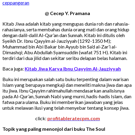
ceppangeran
@
Cecep Y. Pramana
Kitab Jiwa adalah kitab yang mengupas dunia roh dan rahasia-
rahasianya, serta membahas dunia orang mati dan orang hidup
dengan dalil-dalil Al-Qur’an dan Sunnah. Kitab ini ditulis oleh
Syeikh Dr. Ibnu Qayyim al-Jauziyyah (1292-1350 M);
Muhammad bin Abi Bakar bin Ayyub bin Sa’d al-Zar’i al-
Dimashqi; Abu Abdullah Syamsuddin (wafat 751 H). Kitab ini
terdiri dari dua jilid dan sekitar seribu delapan belas halaman.
Baca juga:
Kitab Jiwa Karya Ibnu Qayyim Al-Jauziyyah
Buku ini merupakan salah satu buku terpenting dalam warisan
Islam yang berupaya mengkaji dan meneliti makna jiwa dan apa
itu jiwa. Ibnu Qayyim rahimahullah mendasarkan analisisnya
pada Al-Qur’an, Sunnah Nabi yang murni, hadis-hadis Islam, dan
fatwa para ulama. Buku ini memberikan jawaban yang jelas
untuk melawan ilusi yang telah menyebar tentang konsep jiwa.
click:
profitableratecpm.com
Topik yang paling menonjol dari buku The Soul