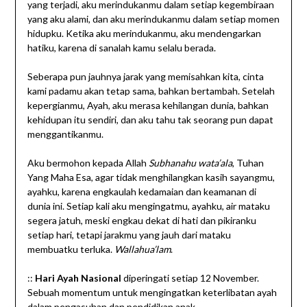
yang terjadi, aku merindukanmu dalam setiap kegembiraan
yang aku alami, dan aku merindukanmu dalam setiap momen
hidupku. Ketika aku merindukanmu, aku mendengarkan
hatiku, karena di sanalah kamu selalu berada.
Seberapa pun jauhnya jarak yang memisahkan kita, cinta
kami padamu akan tetap sama, bahkan bertambah. Setelah
kepergianmu, Ayah, aku merasa kehilangan dunia, bahkan
kehidupan itu sendiri, dan aku tahu tak seorang pun dapat
menggantikanmu.
Aku bermohon kepada Allah
Subhanahu wata’ala
, Tuhan
Yang Maha Esa, agar tidak menghilangkan kasih sayangmu,
ayahku, karena engkaulah kedamaian dan keamanan di
dunia ini. Setiap kali aku mengingatmu, ayahku, air mataku
segera jatuh, meski engkau dekat di hati dan pikiranku
setiap hari, tetapi jarakmu yang jauh dari mataku
membuatku terluka.
Wallahua’lam
.
::
Hari Ayah Nasional
diperingati setiap 12 November.
Sebuah momentum untuk mengingatkan keterlibatan ayah
dalam pengasuhan dan pendidikan anak.