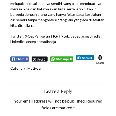
melupakan kesalahannya sendiri, yang akan membuatnya
merasa hina dan hatinya akan buta serta letih. Sikap ini
berbeda dengan orang yang hanya fokus pada kesalahan
diri sendiri tanpa mengoreksi orang lain yang ada di sekitar
kita. Bismillah…
Twitter: @CepPangeran | IG/Tiktok: cecep.asmadiredja |
LinkedIn: cecep asmadiredja
0
Share
0
WhatsApp
Post 0
Share
0
0
Shares
Category:
Motivasi
Leave a Reply
Your email address will not be published.
Required
fields are marked
*