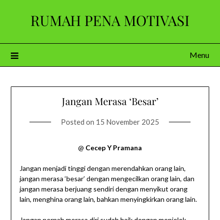
Skip
RUMAH PENA MOTIVASI
to
content
Menu
Jangan Merasa ‘Besar’
Posted on
15 November 2025
@
Cecep Y Pramana
Jangan menjadi tinggi dengan merendahkan orang lain,
jangan merasa ‘besar’ dengan mengecilkan orang lain, dan
jangan merasa berjuang sendiri dengan menyikut orang
lain, menghina orang lain, bahkan menyingkirkan orang lain.
Jangan pernah merasa diri sudah baik dengan menjelek-