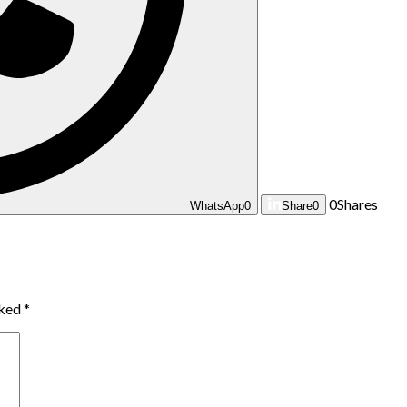
0
Shares
WhatsApp
0
Share
0
rked
*