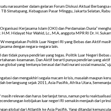
h satu narasumber dalam gelaran Forum Diskusi Aktual Berbangs
on TB Simatupang, Kebagusan Pasar Minggu, Jakarta Selatan, Rab
rganisasi Kerjasama Islam (OKI) dan Perdamaian Dunia” menghadir
H.M. Hidayat Nur Wahid, Lc., M.A, anggota MPR RI Dr. H. Sukamta
engatakan Politik Luar Negeri RI yang Bebas dan Aktif masih te
rjasama dengan negara-negara lain.
al dan tidak punya pendirian yang tegas. Politik Luar Negeri Beb
ertahanan-keamanan. Dan Aktif berarti punya pendirian yang aktif
 global yang tentunya berasal dari hati nurani sosial manusia,” uja
gatasi dan mengakhiri segala macam krisis, masalah maupun keruw
sudah berlangsung sejak 2011, Asia Pasifik, Afrika Utara, Semena
masih relevan dan harus berlanjut terus, namun perlu reaktualisasi
ecenderungan kebijakan luar negeri RI semakin menjauh dari prinsi
ngan global dari Atlantik ke Asia Pasifik. Yang ditandai kemuncul