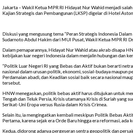
Jakarta – Wakil Ketua MPR RI Hidayat Nur Wahid menjadi sala
Kajian Strategis dan Pembangunan (LKSP) digelar di Hotel Ast
Diskusi yang mengusung tema “Peran Strategis Indonesia Dalam O
Sudarnoto Abdul Hakim dari MUI Pusat, Wakil Ketua MPR RI Dr. 
Dalam pemaparannya, Hidayat Nur Wahid atau akrab disapa HNW m
kebijakan luar negeri Indonesia dalam menjalin hubungan dan ke
“Politik Luar Negeri RI yang Bebas dan Aktif bukan berarti netr
nasional dalam urusan politik, ekonomi, sosial-budaya maupun p
Perdamaian abadi, dan Keadilan sosial baik secara nasional maupun
tersebut.
HNW menegaskan, politik bebas aktif harus ditujukan untuk men
Tengah dan Teluk Persia, Krisis utamanya Krisis di Suriah yang 
Serikat-Uni Eropa versus Rusia dalam Krisis Crimea.
Selain itu, ia mengingatkan kembali meskipun Politik Bebas Aktif 
Pertama, karena sejak era Orde Baru hingga era reformasi, ada k
Kedua, didorong adanya pergeseran sentra geopolitik dan persai