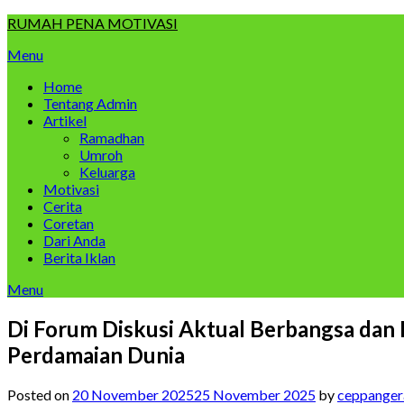
Skip
RUMAH PENA MOTIVASI
to
Menu
content
Home
Tentang Admin
Artikel
Ramadhan
Umroh
Keluarga
Motivasi
Cerita
Coretan
Dari Anda
Berita Iklan
Menu
Di Forum Diskusi Aktual Berbangsa dan
Perdamaian Dunia
Posted on
20 November 2025
25 November 2025
by
ceppanger