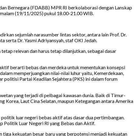
a dan Bernegara (FDABB) MPR RI berkolaborasi dengan Lanskap
u malam (19/11/2025) pukul 18.00-21.00 WIB.
kan sejumlah narasumber lintas sektor, antara lain Prof. Dr.
 serta Dr. Yasmi Adriyansyah, staf OKI Jedah.
tap relevan dan harus tetap dilanjutkan, sebagai dasar
as aktif berarti bebas dan merdeka untuk menentukan konsepsi
 dalam memperjuangkan nilai-nilai luhur yaitu, Kemerdekaan,
r politisi Partai Keadilan Sejahtera (PKS) ini dalam forum
etan yang terjadi di pelbagai kawasan dunia. Baik di Timur-
njung Korea, Laut Cina Selatan, maupun Ketegangan antara Amerika
 politik luar negeri bebas aktif atas dasar dua pertimbangan.
p Politik Luar Negeri RI yang Bebas dan Aktif.
an tiga kekuatan besar baru yang berpotensi menjadi kekuatan