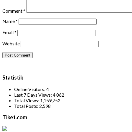
Comment
*
Name
*
Email
*
Website
Statistik
Online Visitors:
4
Last 7 Days Views:
4,862
Total Views:
1,159,752
Total Posts:
2,598
Tiket.com