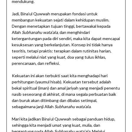
mendukung.
Jadi, Bina’ul Quwwah merupakan fondasi untuk
membangun kekuatan sejati dalam kehidupan muslim.
Dengan menetapkan tujuan tinggi, bertawakal kepada
Allah
Subhanahu wata’ala
, dan menghindari
ketergantungan pada diri sendiri, maka kita dapat mencapai
kesuksesan yang berkelanjutan. Konsep ini tidak hanya
teoritis, tetapi praktis: terapkan dalam rutinitas harian,
seperti melalui niat yang kuat, doa yang tulus ikhlas,
perencanaan, dan refleksi.
Kekuatan ini akan terbukti saat kita menghadapi hari
perhitungan (yaumul hisab). Kekuatan tersebut adalah
bekal spiritual (iman) dan amal jariyah yang menjadi penentu
nasib seseorang di akhirat, di mana segala perbuatan baik
dan buruk akan ditimbang dan dibalas setimpal,
sebagaimana janji Allah
Subhanahu wata’ala
.
Mari kita jadikan Bina’ul Quwwah sebagai panduan hidup,
sehingga kita menjadi umat yang kuat, mulia, dan
bergantung pada Allah
Subhanahu wata’ala
. Melalui