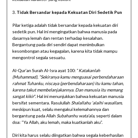
3.
Tidak Bersandar kepada Kekuatan Diri Sedetik Pun
Pilar ketiga adalah tidak bersandar kepada kekuatan diri
sedetik pun. Hal ini mengingatkan bahwa manusia pada
dasarnya lemah dan rentan terhadap kesalahan.
Bergantung pada diri sendiri dapat menimbulkan
kesombongan atau kegagalan, karena kita tidak mampu
mengontrol segala sesuatu.
Al-Qur’an Surah Al-Isra ayat 100: “
Katakanlah
(Muhammad), “Sekiranya kamu menguasai perbendaharaan
rahmat Tuhanku, niscaya (perbendaharaan) itu kamu tahan,
karena takut membelanjakannya. Dan manusia itu memang
sangat kikir
”. Hal ini menunjukkan bahwa kekuatan manusia
bersifat sementara. Rasulullah
Shalallahu ‘alaihi wasallam
,
meskipun kuat, selalu mengakui kelemahannya dan
bergantung pada Allah
Subahanhu wata’ala
, seperti dalam
doa: “Ya Allah, aku lemah, maka kuatkanlah aku”.
Diri kita harus selalu diingatkan bahwa segala keberhasilan