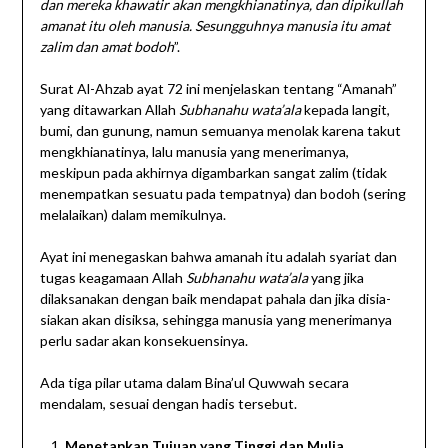
dan mereka khawatir akan mengkhianatinya, dan dipikullah
amanat itu oleh manusia. Sesungguhnya manusia itu amat
zalim dan amat bodoh
”.
Surat Al-Ahzab ayat 72 ini menjelaskan tentang “Amanah”
yang ditawarkan Allah
Subhanahu wata’ala
kepada langit,
bumi, dan gunung, namun semuanya menolak karena takut
mengkhianatinya, lalu manusia yang menerimanya,
meskipun pada akhirnya digambarkan sangat zalim (tidak
menempatkan sesuatu pada tempatnya) dan bodoh (sering
melalaikan) dalam memikulnya.
Ayat ini menegaskan bahwa amanah itu adalah syariat dan
tugas keagamaan Allah
Subhanahu wata’ala
yang jika
dilaksanakan dengan baik mendapat pahala dan jika disia-
siakan akan disiksa, sehingga manusia yang menerimanya
perlu sadar akan konsekuensinya.
Ada tiga pilar utama dalam Bina’ul Quwwah secara
mendalam, sesuai dengan hadis tersebut.
Menetapkan Tujuan yang Tinggi dan Mulia