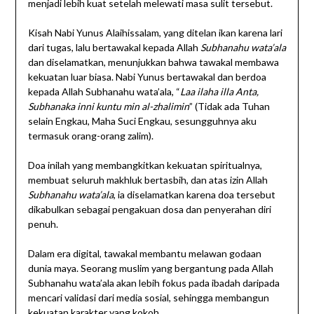
menjadi lebih kuat setelah melewati masa sulit tersebut.
Kisah Nabi Yunus Alaihissalam, yang ditelan ikan karena lari
dari tugas, lalu bertawakal kepada Allah
Subhanahu wata’ala
dan diselamatkan, menunjukkan bahwa tawakal membawa
kekuatan luar biasa. Nabi Yunus bertawakal dan berdoa
kepada Allah Subhanahu wata’ala, “
Laa ilaha illa Anta,
Subhanaka inni kuntu min al-zhalimin
” (Tidak ada Tuhan
selain Engkau, Maha Suci Engkau, sesungguhnya aku
termasuk orang-orang zalim).
Doa inilah yang membangkitkan kekuatan spiritualnya,
membuat seluruh makhluk bertasbih, dan atas izin Allah
Subhanahu wata’ala
, ia diselamatkan karena doa tersebut
dikabulkan sebagai pengakuan dosa dan penyerahan diri
penuh.
Dalam era digital, tawakal membantu melawan godaan
dunia maya. Seorang muslim yang bergantung pada Allah
Subhanahu wata’ala akan lebih fokus pada ibadah daripada
mencari validasi dari media sosial, sehingga membangun
kekuatan karakter yang kokoh.