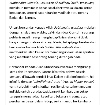
Subhanahu wata’ala
. Rasulullah
Shalallahu ‘alaihi wasallam
,
meskipun pemimpin besar, selalu bertawakal dalam setiap
keputusan, seperti saat hijrah ke Madinah atau perang
Badar, dan lainnya.
Untuk bersandar kepada Allah
Subhanahu wata’ala
, mulailah
dengan shalat lima waktu, dzikir, dan doa. Contoh; seorang
pebisnis muslim yang menghadapi krisis ekonomi tidak
hanya mengandalkan strategi bisnis, tetapi juga berdoa dan
bertawakal bahwa Allah
Subhanahu wata’ala
akan
memberikan jalan keluar. Ini membangun kekuatan spiritual
yang membuat seseorang tenang di tengah badai.
Bersandar kepada Allah Subhanahu wata’ala mengurangi
stres dan kecemasan, karena kita tahu bahwa segala
sesuatu di bawah kendali-Nya. Dalam psikologi modern, hal
ini mirip dengan “
mindfulness
” atau “
trust in higher power
,”
yang terbukti meningkatkan resiliensi, yaitu kemampuan
individu untuk beradaptasi, bangkit kembali, dan tetap
tangguh menghadapi kesulitan, tekanan, trauma, atau
perubahan besar dalam hidup, serta mampu berkembang