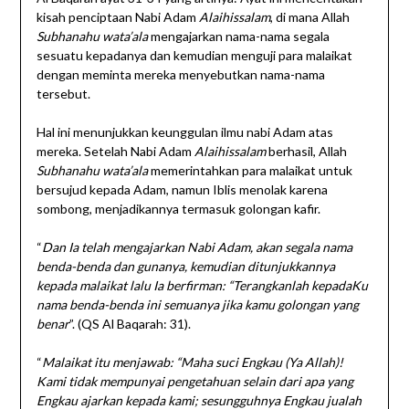
kisah penciptaan Nabi Adam
Alaihissalam
, di mana Allah
Subhanahu wata’ala
mengajarkan nama-nama segala
sesuatu kepadanya dan kemudian menguji para malaikat
dengan meminta mereka menyebutkan nama-nama
tersebut.
Hal ini menunjukkan keunggulan ilmu nabi Adam atas
mereka. Setelah Nabi Adam
Alaihissalam
berhasil, Allah
Subhanahu wata’ala
memerintahkan para malaikat untuk
bersujud kepada Adam, namun Iblis menolak karena
sombong, menjadikannya termasuk golongan kafir.
“
Dan Ia telah mengajarkan Nabi Adam, akan segala nama
benda-benda dan gunanya, kemudian ditunjukkannya
kepada malaikat lalu Ia berfirman: “Terangkanlah kepadaKu
nama benda-benda ini semuanya jika kamu golongan yang
benar
”. (QS Al Baqarah: 31).
“
Malaikat itu menjawab: “Maha suci Engkau (Ya Allah)!
Kami tidak mempunyai pengetahuan selain dari apa yang
Engkau ajarkan kepada kami; sesungguhnya Engkau jualah