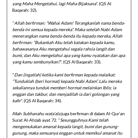
yang Maha Mengetahui, lagi Maha Bijaksana
”. (QS Al
Baqarah: 32).
“
Allah berfirman: “Wahai Adam! Terangkanlah nama benda-
benda ini semua kepada mereka”. Maka setelah Nabi Adam
menerangkan nama benda-benda itu kepada mereka, Allah
berfirman: “Bukankah Aku telah katakan kepada kamu,
bahawasanya Aku mengetahui segala rahsia langit dan
bumi, dan Aku mengetahui apa yang kamu nyatakan dan apa
yang kamu sembunyikan?
“. (QS Al Baqarah: 33).
“
Dan (ingatlah) ketika kami berfirman kepada malaikat:
“Tunduklah (beri hormat) kepada Nabi Adam”. Lalu mereka
sekaliannya tunduk memberi hormat melainkan Iblis; ia
enggan dan takbur, dan menjadilah ia dari golongan yang
kafir
”. (QS Al Baqarah: 34).
Allah
Subhanahu wata’ala
juga berfirman di dalam Al-Qur’an
Surat Al-Ahzab ayat 72. “
Sesungguhnya Kami telah
mengemukakan amanat kepada langit, bumi dan gunung-
gunung, maka semuanya enggan untuk memikul amanat itu