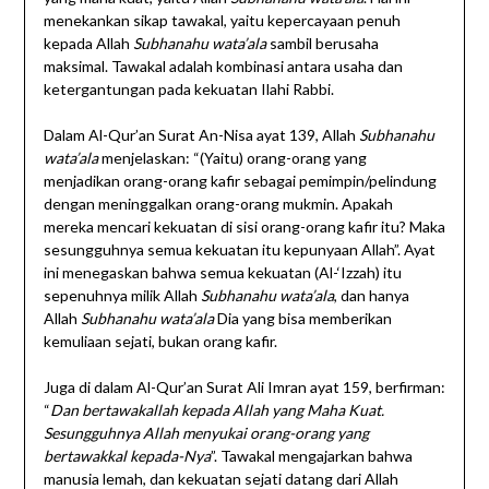
menekankan sikap tawakal, yaitu kepercayaan penuh
kepada Allah
Subhanahu wata’ala
sambil berusaha
maksimal. Tawakal adalah kombinasi antara usaha dan
ketergantungan pada kekuatan Ilahi Rabbi.
Dalam Al-Qur’an Surat An-Nisa ayat 139, Allah
Subhanahu
wata’ala
menjelaskan: “(Yaitu) orang-orang yang
menjadikan orang-orang kafir sebagai pemimpin/pelindung
dengan meninggalkan orang-orang mukmin. Apakah
mereka mencari kekuatan di sisi orang-orang kafir itu? Maka
sesungguhnya semua kekuatan itu kepunyaan Allah”. Ayat
ini menegaskan bahwa semua kekuatan (Al-‘Izzah) itu
sepenuhnya milik Allah
Subhanahu wata’ala
, dan hanya
Allah
Subhanahu wata’ala
Dia yang bisa memberikan
kemuliaan sejati, bukan orang kafir.
Juga di dalam Al-Qur’an Surat Ali Imran ayat 159, berfirman:
“
Dan bertawakallah kepada Allah yang Maha Kuat.
Sesungguhnya Allah menyukai orang-orang yang
bertawakkal kepada-Nya
”. Tawakal mengajarkan bahwa
manusia lemah, dan kekuatan sejati datang dari Allah