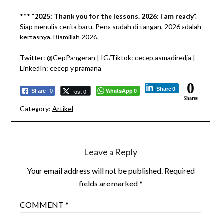
*** “
2025: Thank you for the lessons. 2026: I am ready
”.
Siap menulis cerita baru. Pena sudah di tangan, 2026 adalah
kertasnya. Bismillah 2026.
Twitter: @CepPangeran | IG/Tiktok: cecep.asmadiredja |
LinkedIn: cecep y pramana
0
Share
0
WhatsApp
Post 0
Share
0
0
Shares
Category:
Artikel
Leave a Reply
Your email address will not be published.
Required
fields are marked
*
COMMENT
*