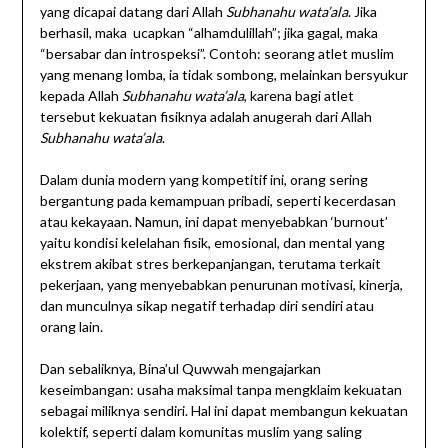
yang dicapai datang dari Allah
Subhanahu wata’ala
. Jika
berhasil, maka ucapkan “alhamdulillah”; jika gagal, maka
“bersabar dan introspeksi”. Contoh: seorang atlet muslim
yang menang lomba, ia tidak sombong, melainkan bersyukur
kepada Allah
Subhanahu wata’ala
, karena bagi atlet
tersebut kekuatan fisiknya adalah anugerah dari Allah
Subhanahu wata’ala
.
Dalam dunia modern yang kompetitif ini, orang sering
bergantung pada kemampuan pribadi, seperti kecerdasan
atau kekayaan. Namun, ini dapat menyebabkan ‘burnout’
yaitu kondisi kelelahan fisik, emosional, dan mental yang
ekstrem akibat stres berkepanjangan, terutama terkait
pekerjaan, yang menyebabkan penurunan motivasi, kinerja,
dan munculnya sikap negatif terhadap diri sendiri atau
orang lain.
Dan sebaliknya, Bina’ul Quwwah mengajarkan
keseimbangan: usaha maksimal tanpa mengklaim kekuatan
sebagai miliknya sendiri. Hal ini dapat membangun kekuatan
kolektif, seperti dalam komunitas muslim yang saling