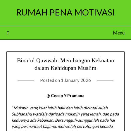
Skip
RUMAH PENA MOTIVASI
to
content
Menu
Bina’ul Quwwah: Membangun Kekuatan
dalam Kehidupan Muslim
Posted on
1 January 2026
@
Cecep Y Pramana
“
Mukmin yang kuat lebih baik dan lebih dicintai Allah
Subhanahu wata’ala daripada mukmin yang lemah, dan pada
keduanya ada kebaikan. Bersungguh-sungguhlah pada hal
yang bermanfaat bagimu, mohonlah pertolongan kepada