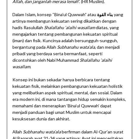
Allah, dan janganlah merasa lemah
”. (HR Muslim).
Dalam Islam, konsep “Bina’ul Quwwah” atau
بناء القوة
yang
artinya membangun kekuatan sering dikaitkan dengan
hadis Rasulullah
Shalallahu ‘alaihi wasallam
diatas, yang
mengajarkan tentang pembangunan kekuatan spiritual
(iman) dan fisik. Kuncinya adalah bersungguh-sungguh,
bergantung pada Allah
Subhanahu wata’ala
, dan menjadi
pribadi yang berdaya serta bermanfaat, seperti
dicontohkan oleh Nabi Muhammad
Shalallahu ‘alaihi
wasallam
.
Konsep ini bukan sekadar hanya berbicara tentang
kekuatan fisik, melainkan pembangunan kekuatan holistik
yang melibatkan aspek spiritual, mental, dan sosial. Dalam
era modern ini, di mana tantangan hidup semakin kompleks,
memahami dan menerapkan ‘Bina’ul Quwwah’ dapat
menjadi panduan bagi umat Muslim untuk mencapai
kesuksesan dunia dan akhirat.
Allah
Subhanahu wata’ala
berfirman dalam Al-Qur’an surat
Al Baqarah ayat 31-34 yang artinya: Ayat ini menceritakan