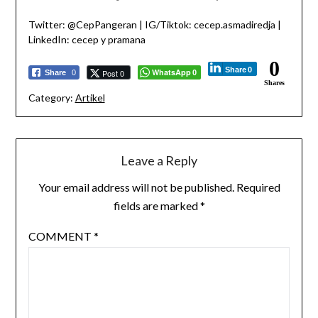
Twitter: @CepPangeran | IG/Tiktok: cecep.asmadiredja |
LinkedIn: cecep y pramana
0
Share
0
WhatsApp
Post 0
Share
0
0
Shares
Category:
Artikel
Leave a Reply
Your email address will not be published.
Required
fields are marked
*
COMMENT
*