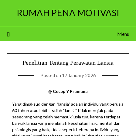
Skip
RUMAH PENA MOTIVASI
to
content
Menu
Penelitian Tentang Perawatan Lansia
Posted on
17 January 2026
@
Cecep Y Pramana
Yang dimaksud dengan “lansia” adalah individu yang berusia
60 tahun atau lebih. Istilah “lansia” tidak merujuk pada
seseorang yang telah memasuki usia tua, karena terdapat
banyak lansia yang menikmati kesehatan fisik, mental, dan
psikologis yang baik, tidak seperti beberapa individu yang
tidak menikmati kesehatan yang baik ini dan tidak mampu