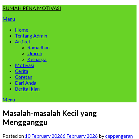
Skip
RUMAH PENA MOTIVASI
to
Menu
content
Home
Tentang Admin
Artikel
Ramadhan
Umroh
Keluarga
Motivasi
Cerita
Coretan
Dari Anda
Berita Iklan
Menu
Masalah-masalah Kecil yang
Mengganggu
Posted on
10 February 2026
6 February 2026
by
ceppangeran