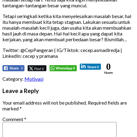
tantangan-tantangan besar yang muncul.
Tetapi seringkali ketika kita menyelesaikan masalah besar, hal
itu hanya membuat kita tetap stagnan. Lakukan sesuatu untuk
masalah-masalah kecil juga, dan usaha kita akan membuahkan
hasil jauh di masa depan. Hal-hal kecil apa yang dapat kita
kerjakan, yang akan membuat perbedaan besar? Bismillah…
Twitter: @CepPangeran | IG/Tiktok: cecep.asmadiredja |
LinkedIn: cecep y pramana
0
Share
0
WhatsApp
Post 0
Share
0
0
Shares
Category:
Motivasi
Leave a Reply
Your email address will not be published.
Required fields are
marked
*
Comment
*