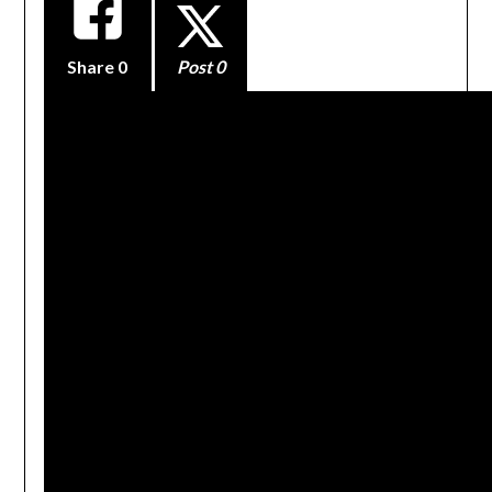
Share
0
Post 0