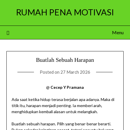
Skip
RUMAH PENA MOTIVASI
to
content
Menu
Buatlah Sebuah Harapan
Posted on
27 March 2026
@
Cecep Y Pramana
Ada saat ketika hidup terasa berjalan apa adanya. Maka di
titik itu, harapan menjadi penting. Ia memberi arah,
menghidupkan kembali alasan untuk melangkah.
Buatlah sebuah harapan. Pilih yang benar-benar berarti.
Bukan sekadar keinginan sesaat, tetapi sesuatu hal yang