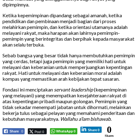
dipimpinnya.
Ketika kepemimpinan dipandang sebagai amanah, ketika
pendidikan dan pembinaan menjadi bagian dari proses
melahirkan pemimpin, dan ketika orientasi utamanya adalah
melayani rakyat, maka harapan akan lahirnya pemimpin-
pemimpin yang berintegritas dan berpihak kepada masyarakat
akan selalu terbuka.
Sebab bangsa yang besar tidak hanya membutuhkan pemimpin
yang cerdas, tetapi juga pemimpin yang memiliki hati untuk
melayani dan keberanian untuk memperjuangkan kepentingan
rakyat. Hati untuk melayani dan keberanian moral adalah
kompas yang memastikan arah kebijakan tepat sasaran.
Fondasi ini menciptakan
servant leadership
(kepemimpinan
yang melayani) yang menempatkan kesejahteraan rakyat di
atas kepentingan pribadi maupun golongan. Pemimpin yang
tidak sekadar menempati jabatan untuk dihormati, melainkan
bekerja tulus sebagai pelayan yang memahami penderitaan dan
kebutuhan masyarakatnya.
Wallahu a’lam bishawab
.
0
Share
0
WhatsApp
Post 0
Share
0
0
Shares