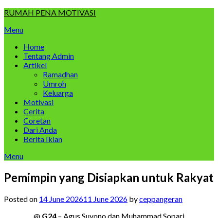
Skip
RUMAH PENA MOTIVASI
to
Menu
content
Home
Tentang Admin
Artikel
Ramadhan
Umroh
Keluarga
Motivasi
Cerita
Coretan
Dari Anda
Berita Iklan
Menu
Pemimpin yang Disiapkan untuk Rakyat
Posted on
14 June 2026
11 June 2026
by
ceppangeran
@
G24
– Agus Suyono dan Muhammad Sopari