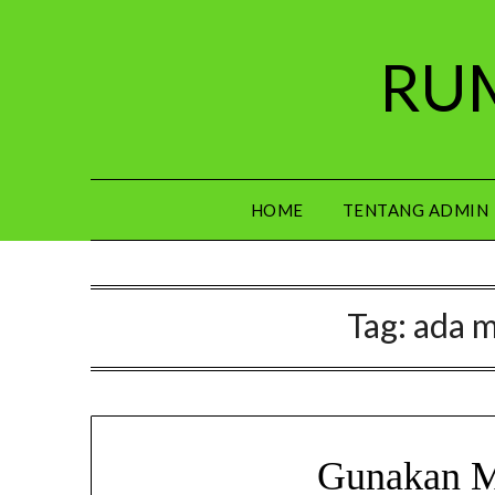
Skip
to
RUM
content
HOME
TENTANG ADMIN
Tag:
ada 
Gunakan M