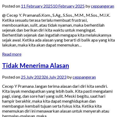
Posted on
11 February 2025
10 February 2025
by
ceppangeran
@ Cecep Y. PramanaS.Kom., S.Ag., S.Sos., M.M., M.Sos., M.I.K.
Ketika sesuatu terasa terlalu membuat frustrasi,
membosankan, sulit, atau tidak nyaman, maka berhentilah
sejenak dan berikan diri kita waktu untuk mengingat.
Berhentilah sejenak dan ingatlah mengapa kita melakukannya
sejak awal. Ketika ada alasan yang berarti di balik apa yang kita
lakukan, maka kita akan dapat menemukan…
Read more
Tidak Menerima Alasan
Posted on
25 July 2023
26 July 2023
by
ceppangeran
Cecep Y Pramana Jangan terima alasan dari diri kita sendiri.
Kita layak mendapatkan yang lebih baik. Kita pasti mengalami
pagi, siang, dan sore hari yang sulit. Meski begitu, saat hari
hampir berakhir, maka kita dapat menghidupkan dan
membangun kembali tujuan serta fokus kita. Ketika kita
menemukan diri ini menawarkan alasan untuk menyerah atau
bermalas-malasan, maka…