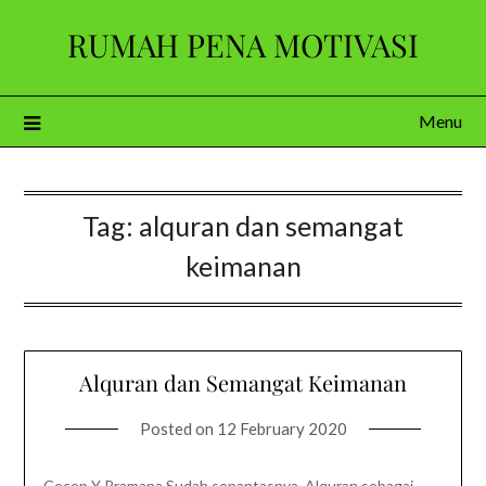
Skip
RUMAH PENA MOTIVASI
to
content
Menu
Tag:
alquran dan semangat
keimanan
Alquran dan Semangat Keimanan
Posted on
12 February 2020
Cecep Y Pramana Sudah sepantasnya, Alquran sebagai