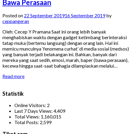
Bawa Perasaan
Posted on
22 September 2019
16 September 2019
by
ceppangeran
Oleh: Cecep Y Pramana Saat ini orang lebih banyak
menghabiskan waktu dengan gadget ketimbang berinteraksi
tatap muka (bertemu langsung) dengan orang lain. Hal ini
memicu munculnya ‘fenomena curhat’ di media sosial (medsos)
yang banyak terjadi belakangan ini. Bahkan, banyak dari
mereka yang saat sedih, emosi, marah, baper (bawa perasaan),
kecewa hingga saat-saat bahagia dilampiaskan melalui…
Read more
Statistik
Online Visitors:
2
Last 7 Days Views:
4,409
Total Views:
1,160,015
Total Posts:
2,599
Tiket.com