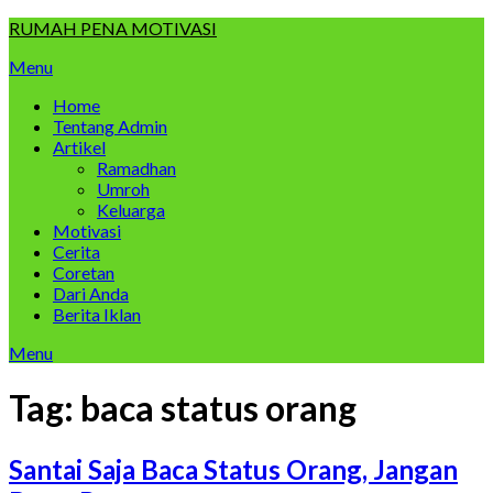
Skip
RUMAH PENA MOTIVASI
to
Menu
content
Home
Tentang Admin
Artikel
Ramadhan
Umroh
Keluarga
Motivasi
Cerita
Coretan
Dari Anda
Berita Iklan
Menu
Tag:
baca status orang
Santai Saja Baca Status Orang, Jangan