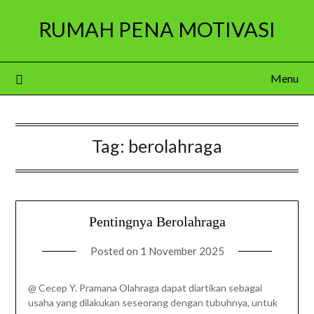
Skip
RUMAH PENA MOTIVASI
to
content
Menu
Tag:
berolahraga
Pentingnya Berolahraga
Posted on
1 November 2025
@ Cecep Y. Pramana Olahraga dapat diartikan sebagai
usaha yang dilakukan seseorang dengan tubuhnya, untuk