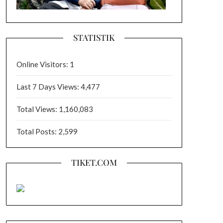
STATISTIK
Online Visitors:
1
Last 7 Days Views:
4,477
Total Views:
1,160,083
Total Posts:
2,599
TIKET.COM