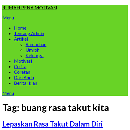
Skip
RUMAH PENA MOTIVASI
to
Menu
content
Home
Tentang Admin
Artikel
Ramadhan
Umroh
Keluarga
Motivasi
Cerita
Coretan
Dari Anda
Berita Iklan
Menu
Tag:
buang rasa takut kita
Lepaskan Rasa Takut Dalam Diri