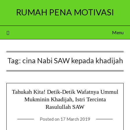
Skip
RUMAH PENA MOTIVASI
to
content
Menu
Tag:
cina Nabi SAW kepada khadijah
Tahukah Kita! Detik-Detik Wafatnya Ummul
Mukminin Khadijah, Istri Tercinta
Rasulullah SAW
Posted on
17 March 2019