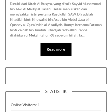
Dinukil dari Kitab Al Busyro, yang ditulis Sayyid Muhammad
bin Alwi Al Maliky al Hasani. Beliau menuliskan dan
mengisahkan istri pertama Rasulullah SAW. Dia adalah
Khadijah binti Khuwailid bin Asad bin Abdul Uzza bin
Qushay al-Quraisyiah al-Asadiyah. Ibunya bernama Fatimah
binti Zaidah bin Jundub. Khadijah radhiallahu ‘anha
dilahirkan di Mekah tahun 68 sebelum hijrah. Ia…
Read more
STATISTIK
Online Visitors:
1