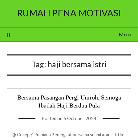
Skip
RUMAH PENA MOTIVASI
to
content
Menu
Tag:
haji bersama istri
Bersama Pasangan Pergi Umroh, Semoga
Ibadah Haji Berdua Pula
Posted on
5 October 2024
@ Cecep Y Pramana Berangkat bersama suami atau istri ke