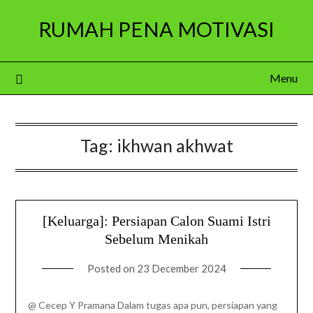
Skip
RUMAH PENA MOTIVASI
to
content
Menu
Tag:
ikhwan akhwat
[Keluarga]: Persiapan Calon Suami Istri
Sebelum Menikah
Posted on
23 December 2024
@ Cecep Y Pramana Dalam tugas apa pun, persiapan yang