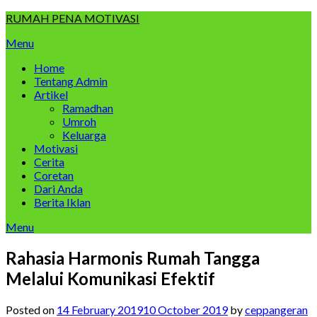
Skip
RUMAH PENA MOTIVASI
to
Menu
content
Home
Tentang Admin
Artikel
Ramadhan
Umroh
Keluarga
Motivasi
Cerita
Coretan
Dari Anda
Berita Iklan
Menu
Rahasia Harmonis Rumah Tangga
Melalui Komunikasi Efektif
Posted on
14 February 2019
10 October 2019
by
ceppangeran