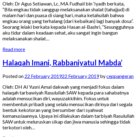
Oleh: Dr Agus Setiawan, Lc, MA Fudhail bin ‘Iyadh berkata,
“Bila engkau tidak sanggup melaksanakan shalat (tahajjud) di
malam hari dan puasa di siang hari, maka ketahuilah bahwa
engkau orang yang terhalang (dari kebaikan) lagi banyak dosa”.
Seorang lelaki berkata kepada Hasan al-Bashri, “Sesungguhnya
aku tidur dalam keadaan sehat, aku sangat ingin bangun
melaksanakan shalat…
Read more
Halaqah Imani, Rabbaniyatul Mabda’
Posted on
22 February 2019
22 February 2019
by
ceppangeran
Oleh: DH Al Yusni Amal dakwah yang menjadi fokus dalam
halaqah tarbawiyah Rasulullah SAW kepada para sahabatnya
adalah mensucikan diri, wayuzakkihim. Fokus untuk
membentuk pribadi yang selalu mensucikan dirinya dari segala
bentuk kekotoran yang bersumber dari syahwat
kemanusiaannya. Upaya ini dilakukan dalam tarbiyah Rasulullah
SAW untuk meluruskan sikap dan jiwa manusia sehingga tidak
terkotori oleh…