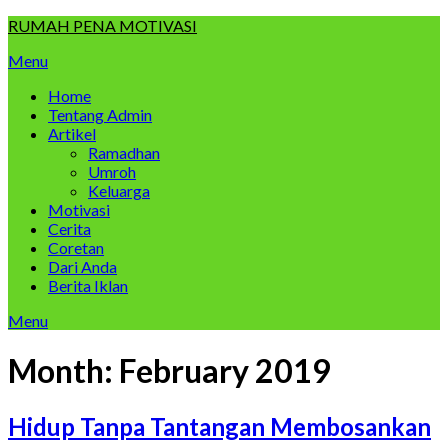
Skip
RUMAH PENA MOTIVASI
to
Menu
content
Home
Tentang Admin
Artikel
Ramadhan
Umroh
Keluarga
Motivasi
Cerita
Coretan
Dari Anda
Berita Iklan
Menu
Month:
February 2019
Hidup Tanpa Tantangan Membosankan