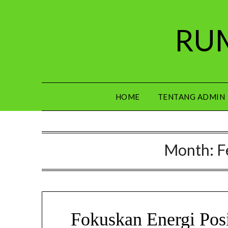
Skip
to
RUM
content
HOME
TENTANG ADMIN
Month:
F
Fokuskan Energi Pos