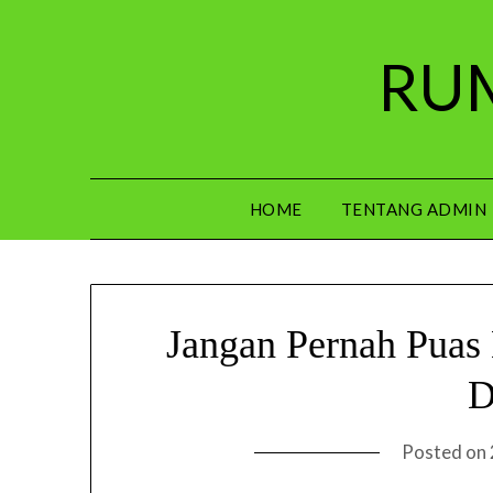
Skip
to
RUM
content
HOME
TENTANG ADMIN
Jangan Pernah Puas
D
Posted on