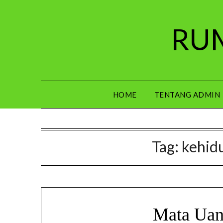
Skip
to
RUM
content
HOME
TENTANG ADMIN
Tag:
kehidu
Mata Uan